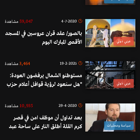
59,047
4-7-2020
مشاهدة
بالصور/ عقد قران عروسين في المسجد
عربي دولي
الأقصى المبارك اليوم
3,464
19-2-2025
مشاهدة
مستوطنو الشمال يرفضون العودة:
عربي دولي
"هل سنعود لرؤية قوافل أعلام حزب
الله في القرى القريبة من السياج؟"
10,935
29-4-2020
مشاهدة
بعد تداول أن موظف امن في قصر
سياسة ومحليات
كرم القلة أطلق النار على ساحة عبد
الحميد كرامي... مكتب فيصل كرامي: