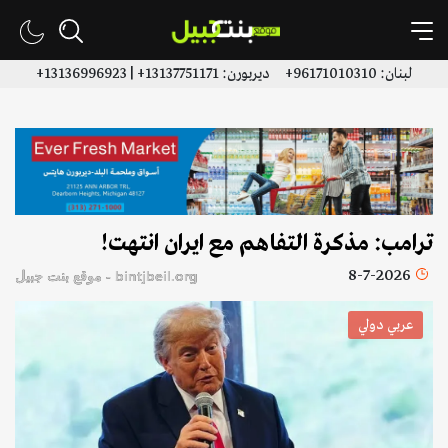
لبنان: 96171010310+ ديربورن: 13137751171+ | 13136996923+
ترامب: مذكرة التفاهم مع ايران انتهت!
8-7-2026
bintjbeil.org - موقع بنت جبيل
عربي دولي