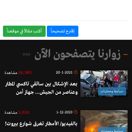
إقترح تصحيحاً
أكتب مقالاً في موقعناً
زوارنا يتصفحون الآن
18,985
20-1-2021
مشاهدة
بعد الإشكال بين سائقي تاكسي المطار
سياسة ومحليات
وعناصر من الجيش... جهاز أمن
المطار: لن نسمح بأي إخلال بالأمن
تحت أي ذريعة كانت
5,020
5-12-2023
مشاهدة
بالفيديو/ الأمطار تغرق شوارع بيروت!
سياسة ومحليات