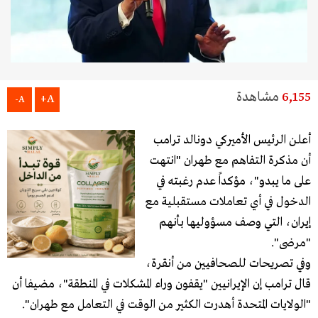
6,155
مشاهدة
A+
A-
أعلن الرئيس الأميركي دونالد ترامب
أن مذكرة التفاهم مع طهران "انتهت
على ما يبدو"، مؤكداً عدم رغبته في
الدخول في أي تعاملات مستقبلية مع
إيران، التي وصف مسؤوليها بأنهم
"مرضى".
وفي تصريحات للصحافيين من أنقرة،
قال ترامب إن الإيرانيين "يقفون وراء المشكلات في المنطقة"، مضيفا أن
"الولايات المتحدة أهدرت الكثير من الوقت في التعامل مع طهران".